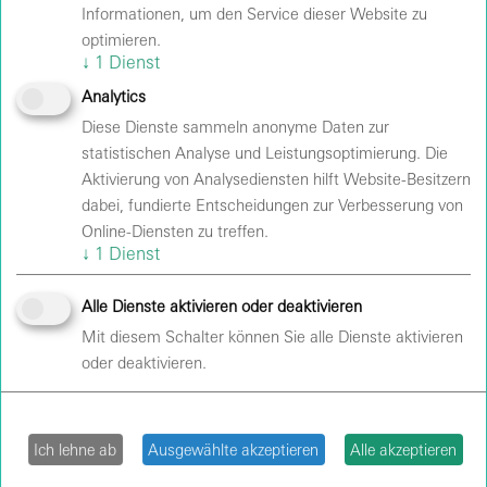
Informationen, um den Service dieser Website zu
optimieren.
JUGENSCHUTZ
↓
1
Dienst
Analytics
Diese Dienste sammeln anonyme Daten zur
VELODROM
statistischen Analyse und Leistungsoptimierung. Die
Aktivierung von Analysediensten hilft Website-Besitzern
BESUCHERINFORMATIONEN
dabei, fundierte Entscheidungen zur Verbesserung von
Online-Diensten zu treffen.
Ob Konzert, Sportevent, Show oder
↓
1
Dienst
Familienveranstaltung: Das Velodrom ist ein Ort für
große Live-Momente in Berlin. Für einen möglichst
Alle Dienste aktivieren oder deaktivieren
entspannten Veranstaltungsbesuch finden sich folgend
Mit diesem Schalter können Sie alle Dienste aktivieren
alle wichtigen Informationen rund um
oder deaktivieren.
FAQ
Anreise
Ich lehne ab
Ausgewählte akzeptieren
Alle akzeptieren
Einlass und Sicherheit