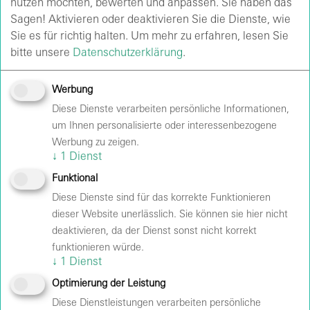
nutzen möchten, bewerten und anpassen. Sie haben das
Sagen! Aktivieren oder deaktivieren Sie die Dienste, wie
Sie es für richtig halten.
Um mehr zu erfahren, lesen Sie
bitte unsere
Datenschutzerklärung
.
ANREISE
Werbung
Diese Dienste verarbeiten persönliche Informationen,
AWARENESS
um Ihnen personalisierte oder interessenbezogene
Werbung zu zeigen.
BARRIEREFREIHEIT
↓
1
Dienst
Funktional
EINLASS & SICHERHEIT
Diese Dienste sind für das korrekte Funktionieren
FAQ
dieser Website unerlässlich. Sie können sie hier nicht
deaktivieren, da der Dienst sonst nicht korrekt
GASTRONOMIE
funktionieren würde.
↓
1
Dienst
HALLENPLÄNE
Optimierung der Leistung
Diese Dienstleistungen verarbeiten persönliche
HAUSORDNUNG