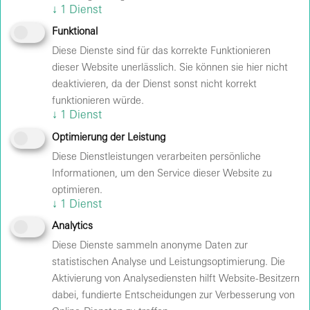
↓
1
Dienst
Funktional
Diese Dienste sind für das korrekte Funktionieren
dieser Website unerlässlich. Sie können sie hier nicht
HALLENFÜHRUNG
deaktivieren, da der Dienst sonst nicht korrekt
funktionieren würde.
Für die Planung von Hallenführungen bitten wir um
↓
1
Dienst
eine rechtzeitige Anfrage über die angegebenen
Optimierung der Leistung
Kontaktdaten, da eine entsprechende Vorlaufzeit
erforderlich ist.
Diese Dienstleistungen verarbeiten persönliche
Informationen, um den Service dieser Website zu
optimieren.
Für Veranstalter
↓
1
Dienst
Velomax Berlin Hallenbetriebs GmbH
Analytics
Falkplatz 1
10437 Berlin
Diese Dienste sammeln anonyme Daten zur
Anfrage per Mail senden
statistischen Analyse und Leistungsoptimierung. Die
Aktivierung von Analysediensten hilft Website-Besitzern
Für Besucher
dabei, fundierte Entscheidungen zur Verbesserung von
Bureau Müller