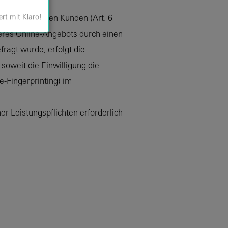
ert mit Klaro!
und bestehenden Kunden (Art. 6
nseres Online-Angebots durch einen
fragt wurde, erfolgt die
soweit die Einwilligung die
e-Fingerprinting) im
er Leistungspflichten erforderlich