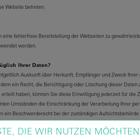
ese Website betreten.
m eine fehlerfreie Bereitstellung der Webseiten zu gewährleis
erwendet werden.
glich Ihrer Daten?
entgeltlich Auskunft über Herkunft, Empfänger und Zweck Ihr
rdem ein Recht, die Berichtigung oder Löschung dieser Daten 
 erteilt haben, können Sie diese Einwilligung jederzeit für di
mmten Umständen die Einschränkung der Verarbeitung Ihrer p
en ein Beschwerderecht bei der zuständigen Aufsichtsbehörde 
um Thema Datenschutz können Sie sich jederzeit an uns wend
STE, DIE WIR NUTZEN MÖCHTEN