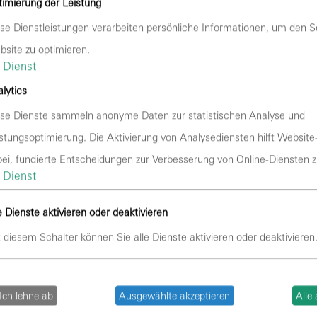
imierung der Leistung
tellung unserer Webseiten. Sofern eine entsprechende Einwilli
se Dienstleistungen verarbeiten persönliche Informationen, um den S
undlage von Art. 6 Abs. 1 lit. a DSGVO und § 25 Abs. 1 TDDDG, 
site zu optimieren.
ugriff auf Informationen im Endgerät des Nutzers (z. B. für De
Dienst
t jederzeit widerrufbar.
lytics
se Dienste sammeln anonyme Daten zur statistischen Analyse und
stungsoptimierung. Die Aktivierung von Analysediensten hilft Website
ragsverarbeitung (AVV) zur Nutzung des oben genannten Diens
ei, fundierte Entscheidungen zur Verbesserung von Online-Diensten zu
lich vorgeschriebenen Vertrag, der gewährleistet, dass diese
Dienst
 unseren Weisungen und unter Einhaltung der DSGVO verarbei
e Dienste aktivieren oder deaktivieren
 diesem Schalter können Sie alle Dienste aktivieren oder deaktivieren
hostet. Die personenbezogenen Daten, die auf diesen Webseit
er gespeichert. Hierbei kann es sich v. a. um IP-Adressen, Ko
Ich lehne ab
Ausgewählte akzeptieren
Alle
n, Kontaktdaten, Namen, Websitezugriffe und sonstige Daten,