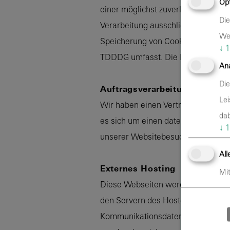
Opt
einer möglichst zuverlässigen Dars
Die
Verarbeitung ausschließlich auf Gr
Web
Speicherung von Cookies oder den Z
↓
1
TDDDG umfasst. Die Einwilligung is
Ana
Die
Auftragsverarbeitung
Lei
Wir haben einen Vertrag über Auft
dab
es sich um einen datenschutzrecht
↓
1
unserer Websitebesucher nur nach
All
Externes Hosting
Mit
Diese Webseiten werden extern ge
den Servern des Hosters / der Host
Kommunikationsdaten, Vertragsdate