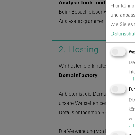
Analyse-Tools und Tools von 
Hier könne
Beim Besuch dieser Webseiten kann
und anpass
Analyseprogrammen. Detaillierte I
wie Sie es f
Datenschut
2. Hosting
We
Die
Wir hosten die Inhalte unserer Web
int
DomainFactory
↓
1
Fun
Anbieter ist die DomainFactory G
Die
unsere Webseiten besuchen, erfass
kön
Details entnehmen Sie der Datens
wü
↓
1
Die Verwendung von DomainFactory e