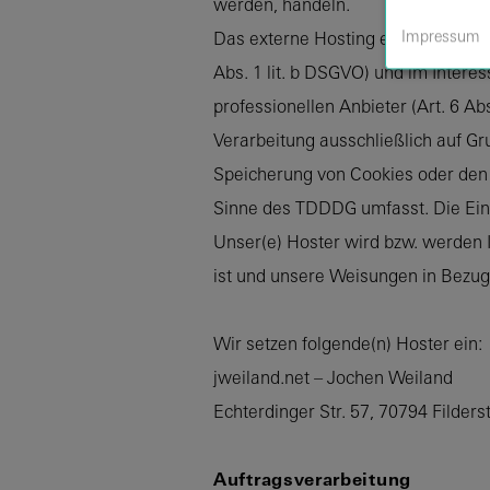
werden, handeln.
Impressum
Das externe Hosting erfolgt zum Z
Abs. 1 lit. b DSGVO) und im Intere
professionellen Anbieter (Art. 6 Ab
Verarbeitung ausschließlich auf Gr
Speicherung von Cookies oder den Z
Sinne des TDDDG umfasst. Die Einwi
Unser(e) Hoster wird bzw. werden Ih
ist und unsere Weisungen in Bezug
Wir setzen folgende(n) Hoster ein:
jweiland.net – Jochen Weiland
Echterdinger Str. 57, 70794 Filder
Auftragsverarbeitung