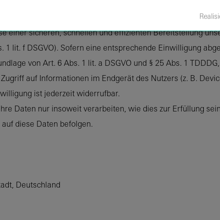
Realisi
wecke der Vertragserfüllung gegenüber unseren potenziellen 
sse einer sicheren, schnellen und effizienten Bereitstellung u
s. 1 lit. f DSGVO). Sofern eine entsprechende Einwilligung abge
undlage von Art. 6 Abs. 1 lit. a DSGVO und § 25 Abs. 1 TDDDG, 
ugriff auf Informationen im Endgerät des Nutzers (z. B. Devic
lligung ist jederzeit widerrufbar.
re Daten nur insoweit verarbeiten, wie dies zur Erfüllung sein
 auf diese Daten befolgen.
stadt, Deutschland