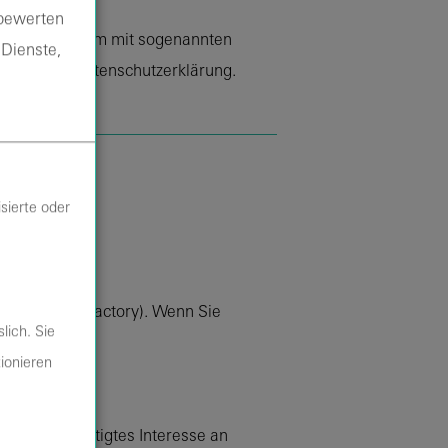
 bewerten
hieht vor allem mit sogenannten
 Dienste,
folgenden Datenschutzerklärung.
sierte oder
gend DomainFactory). Wenn Sie
lich. Sie
essen.
tionieren
nschutz/
.
n ein berechtigtes Interesse an