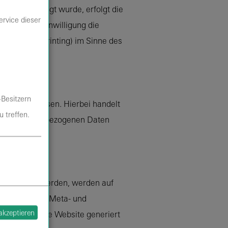
gung abgefragt wurde, erfolgt die
ervice dieser
soweit die Einwilligung die
vice-Fingerprinting) im Sinne des
-Besitzern
tes geschlossen. Hierbei handelt
 treffen.
r die personenbezogenen Daten
tet.
.
en erfasst werden, werden auf
ntaktanfragen, Meta- und
 akzeptieren
 die über eine Website generiert