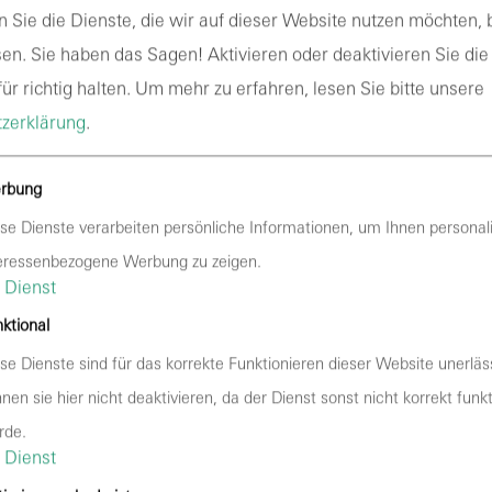
Drittanbietern
n Sie die Dienste, die wir auf dieser Website nutzen möchten,
 Ihr Surf-Verhalten statistisch ausgewertet werden. Das gesc
en. Sie haben das Sagen! Aktivieren oder deaktivieren Sie die
nformationen zu diesen Analyseprogrammen finden Sie in der 
ür richtig halten.
Um mehr zu erfahren, lesen Sie bitte unsere
zerklärung
.
rbung
se Dienste verarbeiten persönliche Informationen, um Ihnen personali
seiten bei folgendem Anbieter:
eressenbezogene Werbung zu zeigen.
Dienst
ktional
mbH, c/o WeWork, Neuturmstraße 5, 80331 München (nachfol
se Dienste sind für das korrekte Funktionieren dieser Website unerläss
t DomainFactory verschiedene Logfiles inklusive Ihrer IP-Adr
nen sie hier nicht deaktivieren, da der Dienst sonst nicht korrekt funk
chutzerklärung von DomainFactory:
https://www.df.eu/de/date
rde.
Dienst
rfolgt auf Grundlage von Art. 6 Abs. 1 lit. f DSGVO. Wir habe