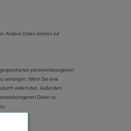
ten. Andere Daten können zur
er gespeicherten personenbezogenen
zu verlangen. Wenn Sie eine
e Zukunft widerrufen. Außerdem
ersonenbezogenen Daten zu
zu.
en.