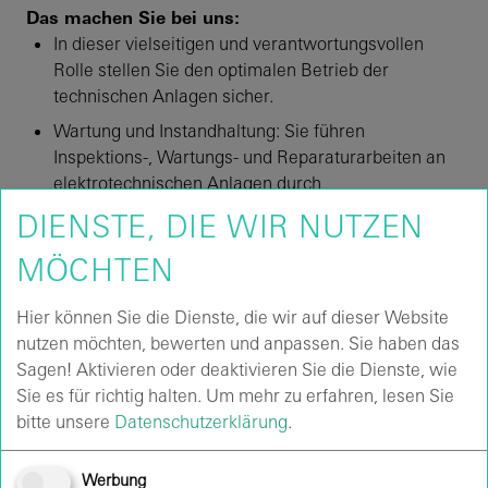
Das machen Sie bei uns:
In dieser vielseitigen und verantwortungsvollen
Rolle stellen Sie den optimalen Betrieb der
technischen Anlagen sicher.
Wartung und Instandhaltung: Sie führen
Inspektions-, Wartungs- und Reparaturarbeiten an
elektrotechnischen Anlagen durch
Störungsbehebung: Sie analysieren Fehlerquellen
DIENSTE, DIE WIR NUTZEN
und setzen Maßnahmen zur Störungsbeseitigung
MÖCHTEN
um, um eine hohe Verfügbarkeit der Anlagen zu
gewährleisten
Hier können Sie die Dienste, die wir auf dieser Website
Dokumentation: Sie dokumentieren Ihre Arbeiten
nutzen möchten, bewerten und anpassen. Sie haben das
gemäß geltenden Vorschriften und tragen zur
Sagen! Aktivieren oder deaktivieren Sie die Dienste, wie
Einhaltung aller Qualitätsstandards bei
Sie es für richtig halten.
Um mehr zu erfahren, lesen Sie
Kundenkontakt: Sie sind Ansprechpartner vor Ort
bitte unsere
Datenschutzerklärung
.
für den Kunden und koordinieren externe
Dienstleister bei Bedarf
Werbung