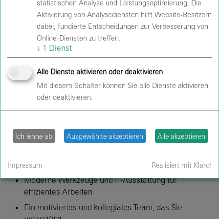
statistischen Analyse und Leistungsoptimierung. Die
und Eigeninitiative
Aktivierung von Analysediensten hilft Website-Besitzern
Führerschein Klasse B für Einsätze vor Ort
dabei, fundierte Entscheidungen zur Verbesserung von
Online-Diensten zu treffen.
Darauf können Sie sich freuen:
↓
1
Dienst
Unbefristeter Vollzeitvertrag mit einer 40h/Woche
30 Tage Urlaub sowie Weihnachten und Silvester
Alle Dienste aktivieren oder deaktivieren
frei
Mit diesem Schalter können Sie alle Dienste aktivieren
oder deaktivieren.
Leistungsgerechte Vergütung plus Zusatzleistungen
Arbeiten Sie in dem beeindruckendem Velodrom,
einer der wichtigsten Veranstaltungsorte Berlins
Ich lehne ab
Ausgewählte akzeptieren
Alle akzeptieren
Umfangreiche Weiterbildungs- und
Schulungsmöglichkeiten für Ihre fachliche und
persönliche Entwicklung
Impressum
Realisiert mit Klaro!
Moderne Werkzeuge und IT-Ausstattung für
effizientes Arbeiten
Ein motiviertes und kollegiales Team, das Sie