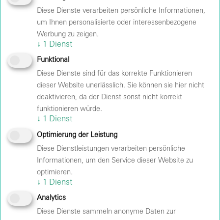
Energieeffizienz: Sie bringen Ideen zur Optimierung
Diese Dienste verarbeiten persönliche Informationen,
des Anlagenbetriebs ein und unterstützen so
um Ihnen personalisierte oder interessenbezogene
nachhaltige Betriebsprozesse
Werbung zu zeigen.
↓
1
Dienst
Das wünschen wir uns von Ihnen:
Funktional
Wir suchen eine engagierte Persönlichkeit mit
Diese Dienste sind für das korrekte Funktionieren
fundierten Kenntnissen und Begeisterung für
dieser Website unerlässlich. Sie können sie hier nicht
Gebäudetechnik.
deaktivieren, da der Dienst sonst nicht korrekt
Abgeschlossene Ausbildung im Bereich
funktionieren würde.
Elektrotechnik, Elektronik oder eine vergleichbare
↓
1
Dienst
Qualifikation
Optimierung der Leistung
Erste Berufserfahrung in der Betreuung von
Diese Dienstleistungen verarbeiten persönliche
gebäudetechnischen Anlagen ist von Vorteil, jedoch
Informationen, um den Service dieser Website zu
nicht zwingend erforderlich
optimieren.
↓
1
Dienst
Kenntnisse relevanter Normen und Vorschriften (z.
B. VDE)
Analytics
Diese Dienste sammeln anonyme Daten zur
Hohes Maß an Kundenorientierung, Zuverlässigkeit