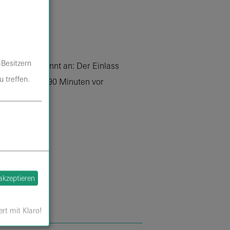
-Besitzern
 Sie entspannt an: Der Einlass
 treffen.
t in der Regel 90 Minuten vor
.
.
erfahren
 akzeptieren
ert mit Klaro!