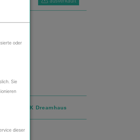
ausverkauft
sierte oder
lich. Sie
tionieren
stalter:
PRK Dreamhaus
ervice dieser