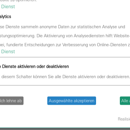
Dienst
lytics
se Dienste sammeln anonyme Daten zur statistischen Analyse und
SPEISEN UND GETRÄNKE
ÖPNV
stungsoptimierung. Die Aktivierung von Analysediensten hilft Website
Selbst mitgebrachte Speisen und
Kommen
ei, fundierte Entscheidungen zur Verbesserung von Online-Diensten zu
DIN
Getränke sind in der Halle nicht gestattet.
starte
Dienst
Beginn
e Dienste aktivieren oder deaktivieren
 diesem Schalter können Sie alle Dienste aktivieren oder deaktivieren
NICHT GESTATTET
mehr 
Zu den nicht gestatteten Gegenständen
zählen Laptops, Profi-Kameras, GoPros.
Ich lehne ab
Ausgewählte akzeptieren
Alle
Realisi