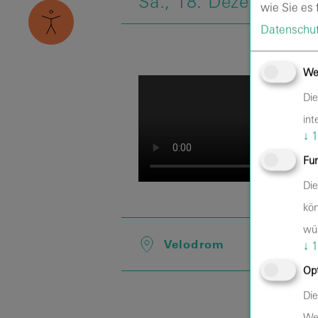
Sa.,
18.
Dezember
'2
wie Sie es f
Datenschut
We
Die
int
↓
1
Fun
Die
kön
wü
Velodrom
↓
1
Opt
Die
Web