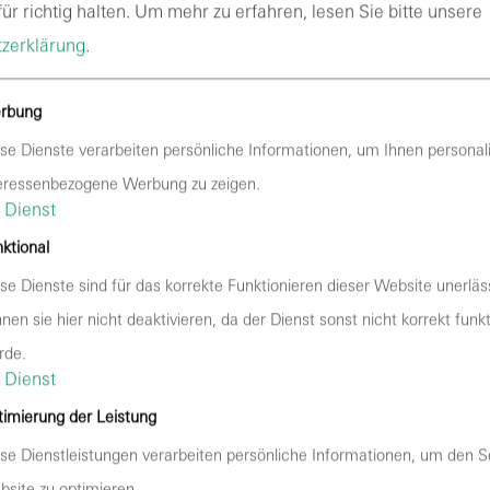
7
20:00 Uhr
Einlass:
18:30 Uhr
ür richtig halten.
Um mehr zu erfahren, lesen Sie bitte unsere
zerklärung
.
rbung
se Dienste verarbeiten persönliche Informationen, um Ihnen personali
eressenbezogene Werbung zu zeigen.
Dienst
ktional
se Dienste sind für das korrekte Funktionieren dieser Website unerläss
nen sie hier nicht deaktivieren, da der Dienst sonst nicht korrekt funk
rde.
Veran
Dienst
imierung der Leistung
se Dienstleistungen verarbeiten persönliche Informationen, um den S
site zu optimieren.