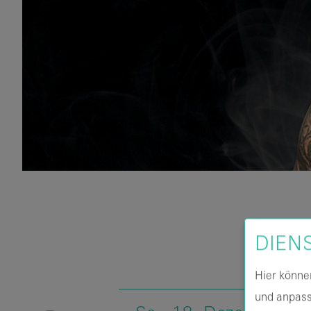
DIEN
Hier könne
und anpass