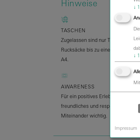
Hinweise
↓
1
Ana
Die
TASCHEN
Lei
Zugelassen sind nur Taschen und
dab
Rucksäcke bis zu einer Größe von 
↓
1
A4.
All
Mit
AWARENESS
Für ein positives Erlebnis ist ein
freundliches und respektvolles
Miteinander wichtig.
Impressum