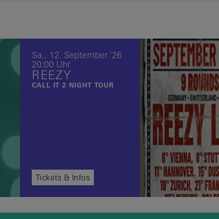
Sa.,
12.
September
'26
20:00 Uhr
REEZY
CALL IT 2 NIGHT TOUR
Tickets & Infos