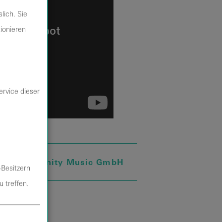
lich. Sie
tionieren
ervice dieser
stalter:
Trinity Music GmbH
-Besitzern
 treffen.