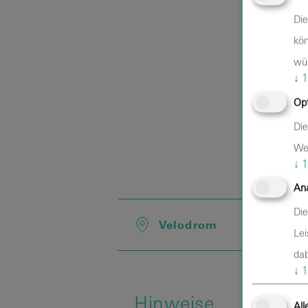
Die
kön
wü
↓
1
Opt
Die
Web
↓
1
Ana
Die
Velodrom
Lei
dab
↓
1
Hinweise
All