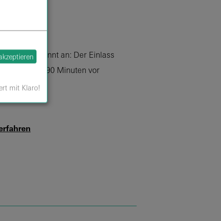
.
 Sie entspannt an: Der Einlass
 akzeptieren
t in der Regel 90 Minuten vor
.
ert mit Klaro!
erfahren