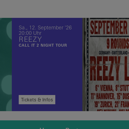
Sa.,
12.
September
'26
20:00 Uhr
REEZY
CALL IT 2 NIGHT TOUR
Tickets & Infos