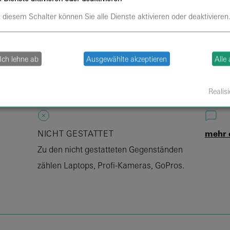
 diesem Schalter können Sie alle Dienste aktivieren oder deaktivieren
SPEISEN UND GETRÄNKE
ÖPNV
Selbst mitgebrachte Speisen und
Kommen
Ich lehne ab
Ausgewählte akzeptieren
Alle
DIN
Getränke sind in der Halle nicht gestattet.
starte
Beginn
Realisi
NICHT GESTATTET
mehr 
Zu den nicht gestatteten Gegenständen
zählen Laptops, Profi-Kameras, GoPros.