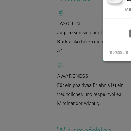
Mit
TASCHEN
Zugelassen sind nur Taschen und
Rucksäcke bis zu einer Größe von 
A4.
Impressum
AWARENESS
Für ein positives Erlebnis ist ein
freundliches und respektvolles
Miteinander wichtig.
Wir empfehlen