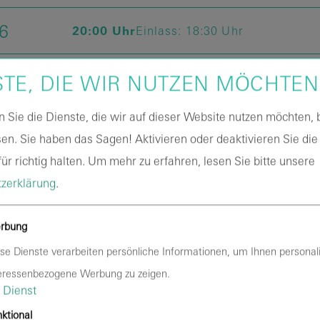
26
20:00 Uhr
Einlass:
18:30 Uhr
STE, DIE WIR NUTZEN MÖCHTEN
 der The Kehlani World Tour ins Berliner Velodrom. Die R&B
rt mit ihrem aktuellen Album „Kehlani“ große Chart-Erfolge
n Sie die Dienste, die wir auf dieser Website nutzen möchten,
erem von der erfolgreichen Single „Folded“, für die Kehlan
en. Sie haben das Sagen! Aktivieren oder deaktivieren Sie die
und Best R&B Song gewann. Mit starken Streamingzahlen, Top-
ür richtig halten.
Um mehr zu erfahren, lesen Sie bitte unsere
Kehlani einmal mehr ihren Einfluss auf die internationale R&B
zerklärung
.
Waseel den Abend im Velodrom.
rbung
se Dienste verarbeiten persönliche Informationen, um Ihnen personali
eressenbezogene Werbung zu zeigen.
Dienst
ktional