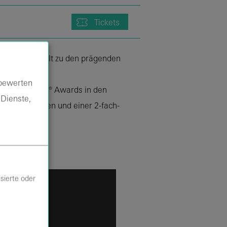
Tickets
-Sängerin zählt zu den prägenden
.
 bewerten
i zwei GRAMMY® Awards in den
 Dienste,
Platzierungen und einer 2-fach-
-Szene.
sierte oder