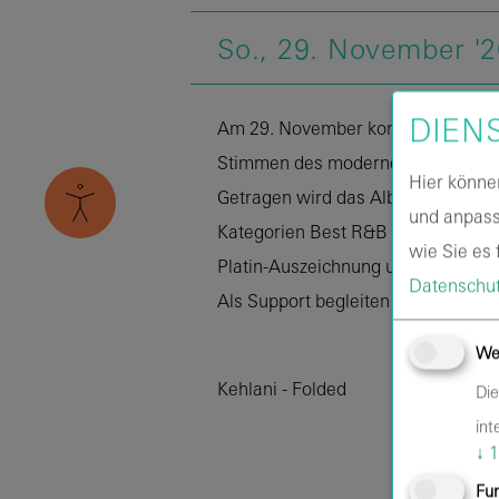
So.,
29.
November
'
DIEN
Am 29. November kommt Kehlani mit
Stimmen des modernen R&B und feie
Hier könne
Getragen wird das Album unter and
und anpass
Kategorien Best R&B Performance 
wie Sie es f
Platin-Auszeichnung unterstreicht 
Datenschut
Als Support begleiten Odeal und 
We
Kehlani - Folded
Die
int
↓
1
Fun