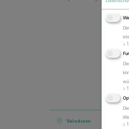
Datenschut
We
Die
int
↓
1
Fun
Die
kön
wü
↓
1
Opt
Die
Web
Velodrom
↓
1