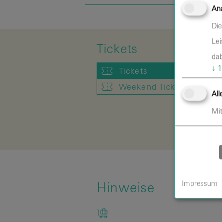
Ana
Die
Lei
Tickets
dab
↓
1
Tickets
Weekend Ticket
All
Mit
Hinweise
Impressum