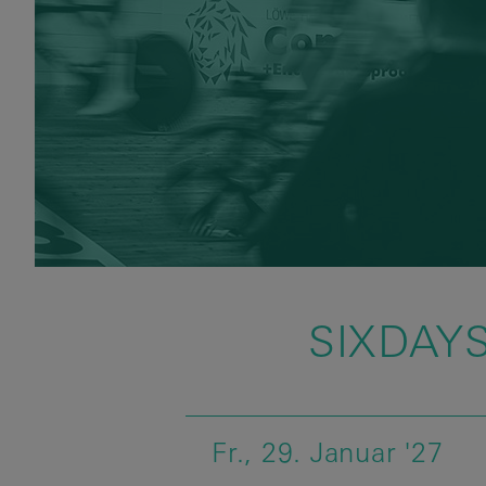
SIXDAY
Fr.,
29.
Januar
'27