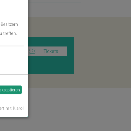
-Besitzern
 treffen.
Tickets
.
 akzeptieren
ert mit Klaro!