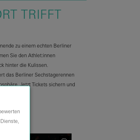
RT TRIFFT
nende zu einem echten Berliner
men Sie den Athlet:innen
k hinter die Kulissen.
ert das Berliner Sechstagerennen
osphäre. Jetzt Tickets sichern und
 bewerten
 Dienste,