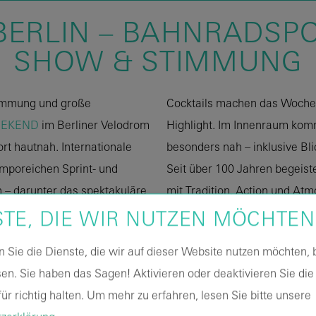
BERLIN – BAHNRADSPO
SHOW & STIMMUNG
immung und große
Cocktails machen das Woche
EEKEND
im Berliner Velodrom
Highlight. Im Innenraum kom
rt hautnah. Internationale
besonders nah – inklusive Blic
temporeichen Sprint- und
Seit über 100 Jahren begeist
– darunter das spektakuläre
mit Tradition, Action und Atm
rtigen Wechseltechnik.
live dabei sein!
STE, DIE WIR NUTZEN MÖCHTEN
ort: Musik-Acts, Lichtshows,
n Sie die Dienste, die wir auf dieser Website nutzen möchten,
er wie Currywurst und
en. Sie haben das Sagen! Aktivieren oder deaktivieren Sie die
ür richtig halten.
Um mehr zu erfahren, lesen Sie bitte unsere