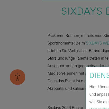
SIXDAYS 
Packende Rennen, mitreißende St
Sportmomente: Beim
SIXDAYS W
erleben Sie Weltklasse-Bahnradspo
Stars und junge Talente treten in 
Ausdauerrennen gegeneinander an 
Madison-Rennen mit seiner einziga
DIEN
Doch das Event ist mehr als nur Sp
Hier könne
Akrobatik und kulinarische Klassik
und anpass
wie Sie es f
Sixdays 2026 Recap