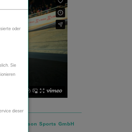
sierte oder
lich. Sie
tionieren
ervice dieser
alter:
Madison Sports GmbH