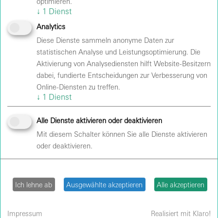
Tickets
optimieren.
↓
1
Dienst
Tickets
Analytics
Diese Dienste sammeln anonyme Daten zur
Tickets
statistischen Analyse und Leistungsoptimierung. Die
Aktivierung von Analysediensten hilft Website-Besitzern
Weekend Ticket
dabei, fundierte Entscheidungen zur Verbesserung von
Online-Diensten zu treffen.
↓
1
Dienst
Alle Dienste aktivieren oder deaktivieren
Mit diesem Schalter können Sie alle Dienste aktivieren
Hinweise
oder deaktivieren.
TASCHEN
Ich lehne ab
Ausgewählte akzeptieren
Alle akzeptieren
Zugelassen sind nur Taschen und Rucksäcke bis zu
einer Größe von DIN A4.
Impressum
Realisiert mit Klaro!