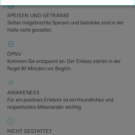
SPEISEN UND GETRÄNKE
Selbst mitgebrachte Speisen und Getränke sind in der
Halle nicht gestattet.
ÖPNV
Kommen Sie entspannt an: Der Einlass startet in der
Regel 90 Minuten vor Beginn.
AWARENESS
Für ein positives Erlebnis ist ein freundliches und
respektvolles Miteinander wichtig.
NICHT GESTATTET