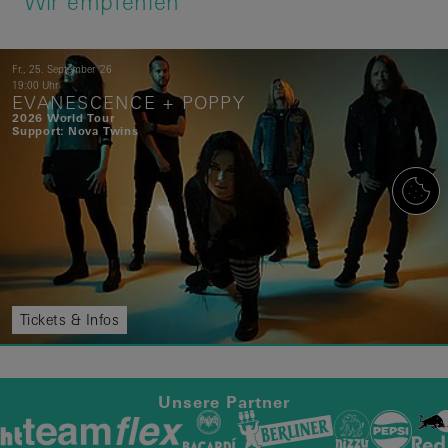
Wir empfehlen
Fr.,
25.
September
'26
19:00 Uhr
EVANESCENCE + POPPY
2026 World Tour
Support: Nova Twins
Tickets & Infos
Unsere Partner