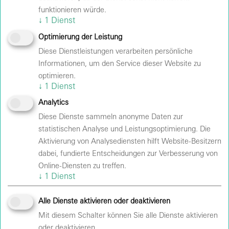
funktionieren würde.
↓
1
Dienst
Optimierung der Leistung
Hinweise
Diese Dienstleistungen verarbeiten persönliche
Informationen, um den Service dieser Website zu
optimieren.
TASCHEN
↓
1
Dienst
Zugelassen sind nur Taschen und Rucksäcke bis zu
Analytics
einer Größe von DIN A4.
Diese Dienste sammeln anonyme Daten zur
statistischen Analyse und Leistungsoptimierung. Die
Aktivierung von Analysediensten hilft Website-Besitzern
SPEISEN UND GETRÄNKE
dabei, fundierte Entscheidungen zur Verbesserung von
Selbst mitgebrachte Speisen und Getränke sind in der
Online-Diensten zu treffen.
Halle nicht gestattet.
↓
1
Dienst
Alle Dienste aktivieren oder deaktivieren
ÖPNV
Mit diesem Schalter können Sie alle Dienste aktivieren
Kommen Sie entspannt an: Der Einlass startet in der
oder deaktivieren.