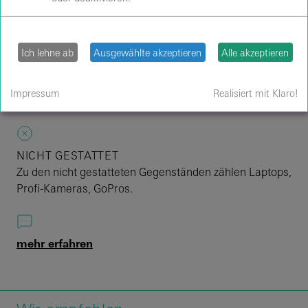
Regel 90 Minuten vor Beginn.
Ich lehne ab
Ausgewählte akzeptieren
Alle akzeptieren
AWARENESS
Für ein positives Erlebnis ist ein freundliches und
Impressum
Realisiert mit Klaro!
respektvolles Miteinander wichtig.
NICHT GESTATTET
Zu den nicht gestatteten Gegenständen zählen Laptops,
Profi-Kameras, GoPros.
mehr erfahren