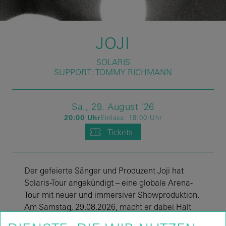
JOJI
SOLARIS
SUPPORT: TOMMY RICHMANN
Sa.,
29.
August
'26
20:00 Uhr
Einlass:
18:00 Uhr
Tickets
Der gefeierte Sänger und Produzent Joji hat
Solaris-Tour angekündigt – eine globale Arena-
Tour mit neuer und immersiver Showproduktion.
Am Samstag, 29.08.2026, macht er dabei Halt
im Velodrom. Auf der Setlist stehen Hits wie