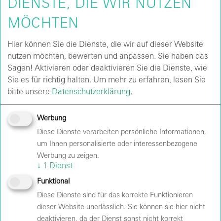
DIENSTE, DIE WIR NUTZEN
„Glimpse of Us“ und „Slow Dancing In The
Dark“ – außerdem gibt es erstmals live Songs
MÖCHTEN
aus dem neuen Album „Piss In The Wind“. In
Europa wird die Tour von Tommy Richmann als
Hier können Sie die Dienste, die wir auf dieser Website
Support begleitet.
nutzen möchten, bewerten und anpassen. Sie haben das
Sagen! Aktivieren oder deaktivieren Sie die Dienste, wie
Sie es für richtig halten.
Um mehr zu erfahren, lesen Sie
Joji - Last of a dying breed
bitte unsere
Datenschutzerklärung
.
Werbung
Diese Dienste verarbeiten persönliche Informationen,
um Ihnen personalisierte oder interessenbezogene
Werbung zu zeigen.
↓
1
Dienst
Funktional
Velodrom
Diese Dienste sind für das korrekte Funktionieren
Veranstalter:
Live Nation GmbH
dieser Website unerlässlich. Sie können sie hier nicht
deaktivieren, da der Dienst sonst nicht korrekt